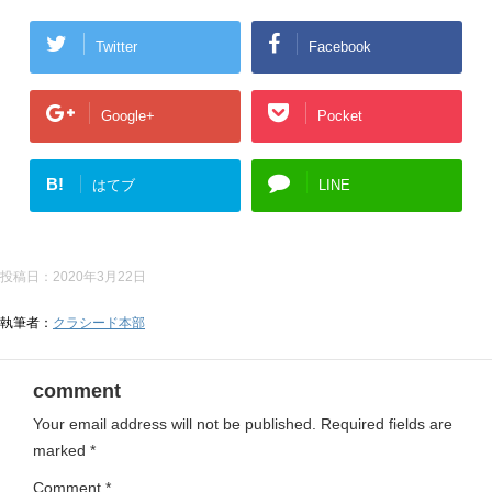
Twitter
Facebook
Google+
Pocket
B!
はてブ
LINE
投稿日：
2020年3月22日
執筆者：
クラシード本部
comment
Your email address will not be published.
Required fields are
marked
*
Comment
*