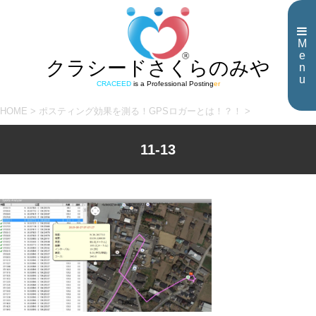
M
e
クラシードさくらのみや
n
u
CRACEED
is a Professional Posting
er
HOME
>
ポスティング効果を測る！GPSロガーとは！？！
>
11-13